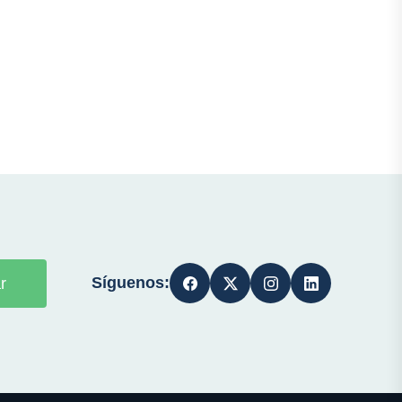
Síguenos:
r