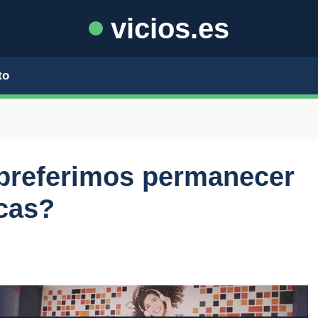
vicios.es
to
 preferimos permanecer
icas?