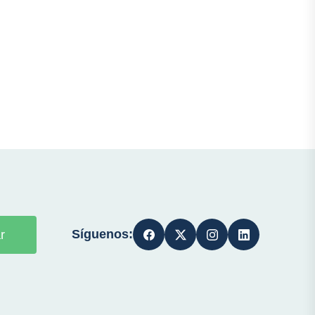
Síguenos:
r