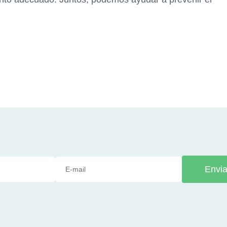
.
Envia