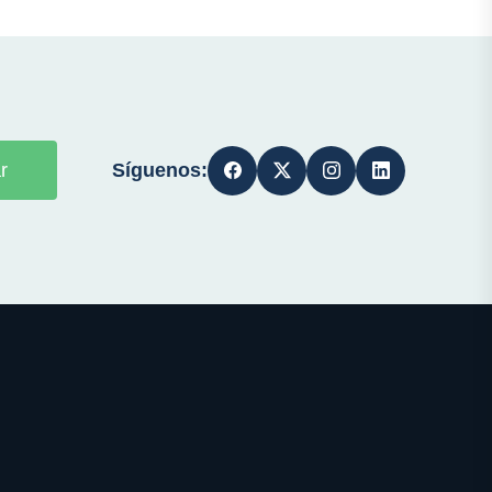
Síguenos:
r